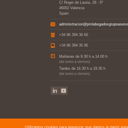
C/ Roger de Lauria, 28 - 5º
46002 Valencia
Spain
administracion@pmlabogadosgrupoaseso
+34 96 394 36 60
+34 96 394 35 95
Mañanas de 9.30 h a 14.00 h
(de lunes a viernes)
Tardes de 16.30 h a 19.30 h
(de lunes a viernes)
Utilizamos cookies para asegurar que damos la mejor exper
©2014-2021 PML Abogados, Grupo Asesor · We