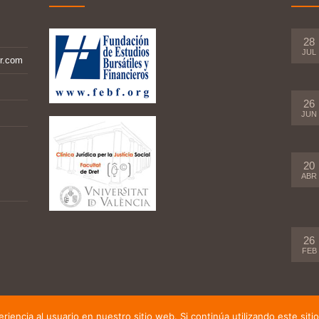
28
JUL
r.com
26
JUN
20
ABR
26
FEB
iencia al usuario en nuestro sitio web. Si continúa utilizando este si
b desarrollada por
Jose Gosálbez