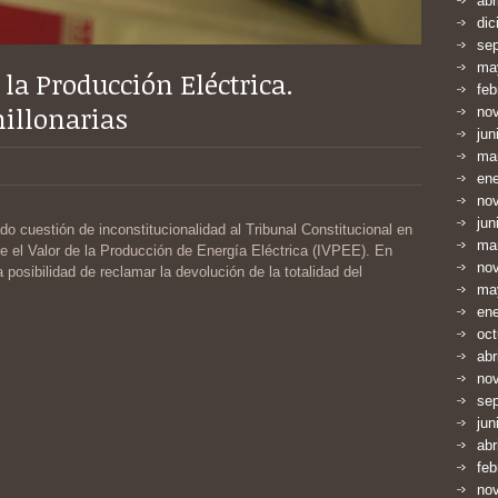
abr
dic
se
ma
la Producción Eléctrica.
feb
illonarias
no
jun
ma
en
no
jun
o cuestión de inconstitucionalidad al Tribunal Constitucional en
ma
e el Valor de la Producción de Energía Eléctrica (IVPEE). En
no
 posibilidad de reclamar la devolución de la totalidad del
ma
en
oct
abr
no
se
jun
abr
feb
no