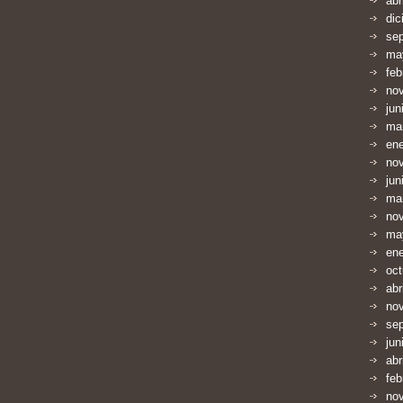
abr
dic
se
ma
feb
no
jun
ma
en
no
jun
ma
no
ma
en
oct
abr
no
se
jun
abr
feb
no