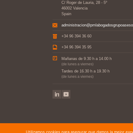
C/ Roger de Lauria, 28 - 5º
46002 Valencia
Spain
administracion@pmlabogadosgrupoaseso
+34 96 394 36 60
+34 96 394 35 95
Mañanas de 9.30 h a 14.00 h
(de lunes a viernes)
Tardes de 16.30 h a 19.30 h
(de lunes a viernes)
Utilizamos cookies para asegurar que damos la mejor exper
©2014-2021 PML Abogados, Grupo Asesor · We