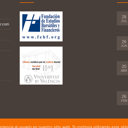
28
JUL
r.com
26
JUN
20
ABR
26
FEB
iencia al usuario en nuestro sitio web. Si continúa utilizando este si
b desarrollada por
Jose Gosálbez