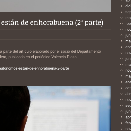
abr
dic
se
ma
están de enhorabuena (2ª parte)
feb
no
jun
ma
en
 parte del artículo elaborado por el socio del Departamento
no
era, publicado en el periódico Valencia Plaza.
jun
ma
-autonomos-estan-de-enhorabuena-2-parte
no
ma
en
oct
abr
no
se
jun
abr
feb
no