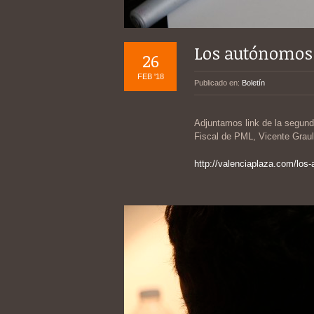
Los autónomos 
26
FEB '18
Publicado en:
Boletín
Adjuntamos link de la segunda
Fiscal de PML, Vicente Graull
http://valenciaplaza.com/los