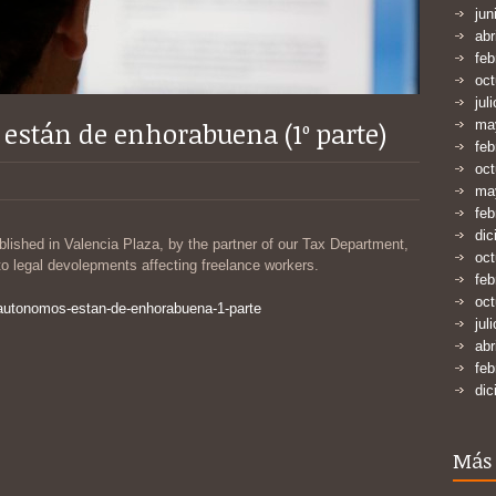
jun
abr
feb
oct
jul
están de enhorabuena (1º parte)
ma
feb
oct
ma
feb
dic
ublished in Valencia Plaza, by the partner of our Tax Department,
oct
 to legal devolepments affecting freelance workers.
feb
oct
-autonomos-estan-de-enhorabuena-1-parte
jul
abr
feb
dic
Más 