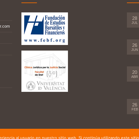
28
JUL
r.com
26
JUN
20
ABR
26
FEB
iencia al usuario en nuestro sitio web. Si continúa utilizando este si
b desarrollada por
Jose Gosálbez