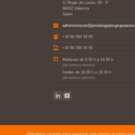
C/ Roger de Lauria, 28 - 5º
46002 Valencia
Spain
administracion@pmlabogadosgrupoaseso
+34 96 394 36 60
+34 96 394 35 95
Mañanas de 9.30 h a 14.00 h
(de lunes a viernes)
Tardes de 16.30 h a 19.30 h
(de lunes a viernes)
Utilizamos cookies para asegurar que damos la mejor exper
©2014-2021 PML Abogados, Grupo Asesor · We