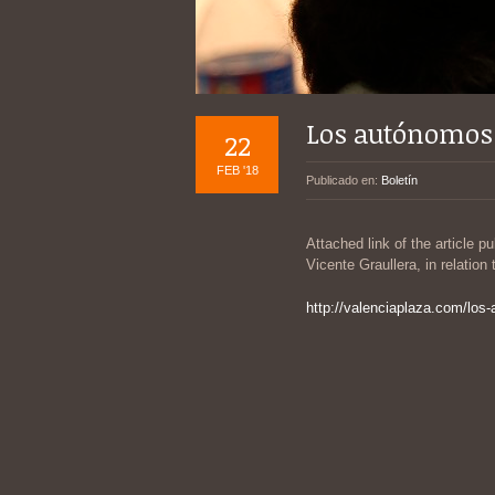
Los autónomos 
22
FEB '18
Publicado en:
Boletín
Attached link of the article p
Vicente Graullera, in relation
http://valenciaplaza.com/los