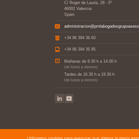
C/ Roger de Lauria, 28 - 5º
46002 Valencia
Spain
administracion@pmlabogadosgrupoaseso
+34 96 394 36 60
+34 96 394 35 95
Mañanas de 9.30 h a 14.00 h
(de lunes a viernes)
Tardes de 16.30 h a 19.30 h
(de lunes a viernes)
Utilizamos cookies para asegurar que damos la mejor exper
©2014-2021 PML Abogados, Grupo Asesor · We