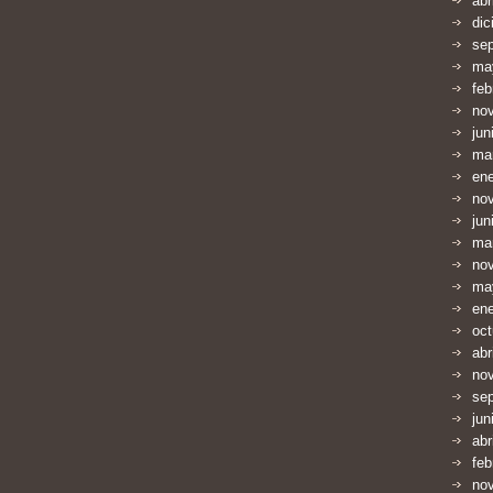
abr
dic
se
ma
feb
no
jun
ma
en
no
jun
ma
no
ma
en
oct
abr
no
se
jun
abr
feb
no