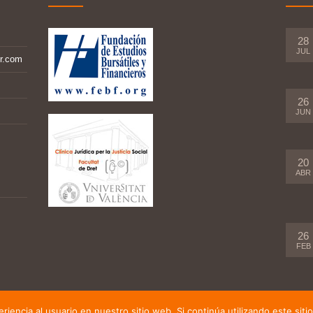
28
JUL
r.com
26
JUN
20
ABR
26
FEB
iencia al usuario en nuestro sitio web. Si continúa utilizando este si
b desarrollada por
Jose Gosálbez